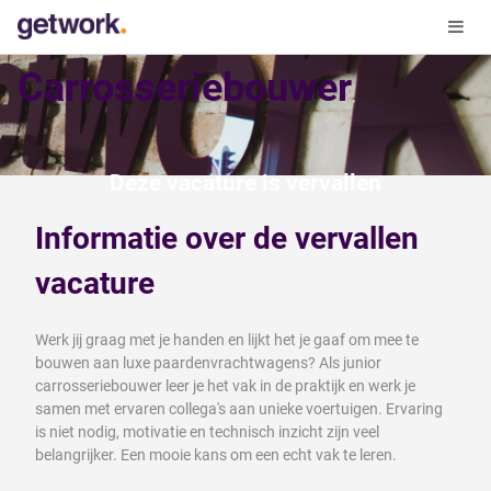
Carrosseriebouwer
Deze vacature is vervallen
Informatie over de vervallen
vacature
Werk jij graag met je handen en lijkt het je gaaf om mee te
bouwen aan luxe paardenvrachtwagens? Als junior
carrosseriebouwer leer je het vak in de praktijk en werk je
samen met ervaren collega's aan unieke voertuigen. Ervaring
is niet nodig, motivatie en technisch inzicht zijn veel
belangrijker. Een mooie kans om een echt vak te leren.