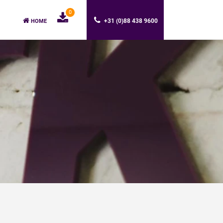
0
+31 (0)88 438 9600
HOME