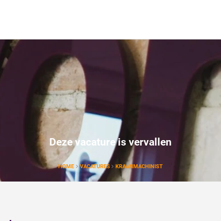
Deze vacature is vervallen
HOME
VACATURES
KRAANMACHINIST