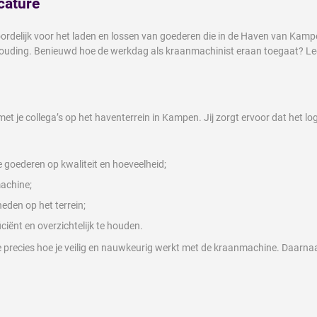
cature
twoordelijk voor het laden en lossen van goederen die in de Haven van Ka
houding. Benieuwd hoe de werkdag als kraanmachinist eraan toegaat? Lee
 je collega’s op het haventerrein in Kampen. Jij zorgt ervoor dat het log
goederen op kwaliteit en hoeveelheid;
achine;
den op het terrein;
iënt en overzichtelijk te houden.
e precies hoe je veilig en nauwkeurig werkt met de kraanmachine. Daarnaa