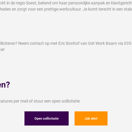
in de regio Soest, bekend om haar persoonlijke aanpak en klantgerichthe
heden en zorgt voor een prettige werkcultuur. Je komt terecht in een st
solliciteren? Neem contact op met Eric Bonhof van Get Work Baarn via 03
ie!
en?
tures per mail of stuur een open sollicitatie
Open sollicitatie
Job alert