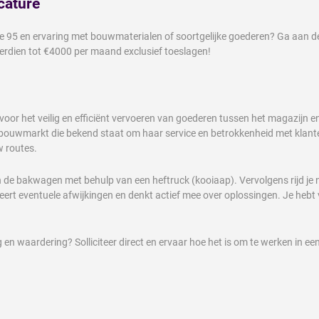
cature
 code 95 en ervaring met bouwmaterialen of soortgelijke goederen? Ga aa
rdien tot €4000 per maand exclusief toeslagen!
oor het veilig en efficiënt vervoeren van goederen tussen het magazijn en 
 bouwmarkt die bekend staat om haar service en betrokkenheid met klan
w routes.
e bakwagen met behulp van een heftruck (kooiaap). Vervolgens rijd je naa
leert eventuele afwijkingen en denkt actief mee over oplossingen. Je hebt 
ing en waardering? Solliciteer direct en ervaar hoe het is om te werken in