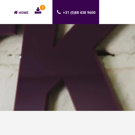
0
+31 (0)88 438 9600
HOME