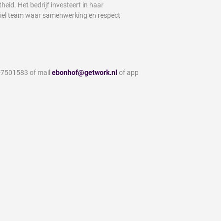
id. Het bedrijf investeert in haar
abiel team waar samenwerking en respect
5-7501583 of mail
ebonhof@getwork.nl
of app