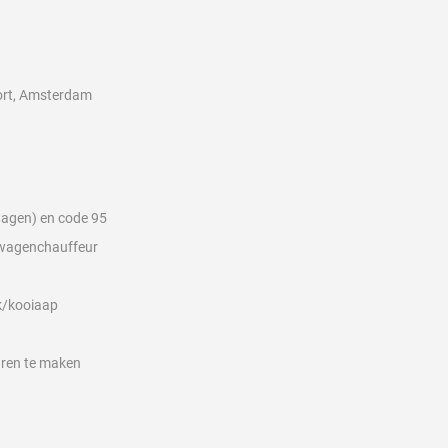
oort, Amsterdam
twagen) en code 95
htwagenchauffeur
ck/kooiaap
uren te maken