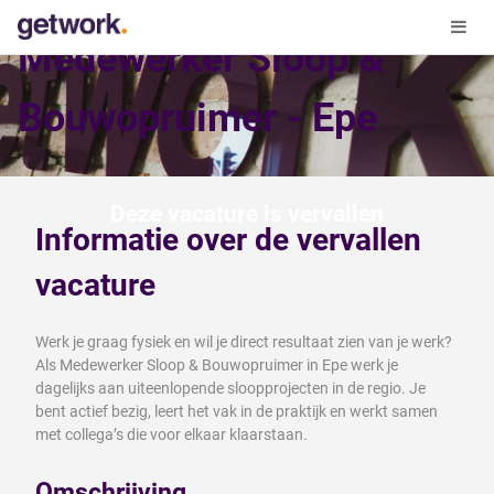
Medewerker Sloop &
Bouwopruimer - Epe
Deze vacature is vervallen
Informatie over de vervallen
vacature
Werk je graag fysiek en wil je direct resultaat zien van je werk?
Als Medewerker Sloop & Bouwopruimer in Epe werk je
dagelijks aan uiteenlopende sloopprojecten in de regio. Je
bent actief bezig, leert het vak in de praktijk en werkt samen
met collega’s die voor elkaar klaarstaan.
Omschrijving