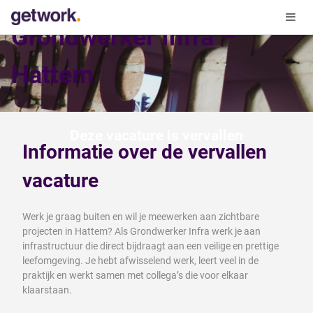
Grondwerker Infra –
Hattem
Deze vacature is vervallen
Informatie over de vervallen
vacature
Werk je graag buiten en wil je meewerken aan zichtbare
projecten in Hattem? Als Grondwerker Infra werk je aan
infrastructuur die direct bijdraagt aan een veilige en prettige
leefomgeving. Je hebt afwisselend werk, leert veel in de
praktijk en werkt samen met collega’s die voor elkaar
klaarstaan.