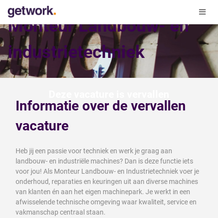
Monteur Landbouw- en
industrietechniek
Deze vacature is vervallen
Informatie over de vervallen
vacature
Heb jij een passie voor techniek en werk je graag aan
landbouw- en industriële machines? Dan is deze functie iets
voor jou! Als Monteur Landbouw- en Industrietechniek voer je
onderhoud, reparaties en keuringen uit aan diverse machines
van klanten én aan het eigen machinepark. Je werkt in een
afwisselende technische omgeving waar kwaliteit, service en
vakmanschap centraal staan.