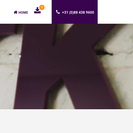
0
+31 (0)88 438 9600
HOME