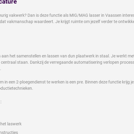
cature
eurig vakwerk? Dan is deze functie als MIG/MAG lasser in Vaassen intere
at vakmanschap waardeert. Je krijgt ruimte om jezelf verder te ontwikkel
s aan het samenstellen en lassen van dun plaatwerk in staal. Je werkt m
ntraal staan. Dankzij de verregaande automatisering verlopen processen ef
.
m in een 2-ploegendienst te werken is een pre. Binnen deze functie krijg j
ductietechnieken.
:
 het laswerk
nstructies