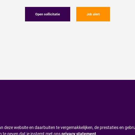
Open sollicitatie
Job alert
n deze website en daarbuiten te vergemakkelijken, de prestaties en gebru
n te geven dat je instemt met ons
privacy statement
.