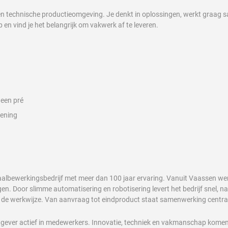
een technische productieomgeving. Je denkt in oplossingen, werkt graag s
n vind je het belangrijk om vakwerk af te leveren.
 een pré
kening
lbewerkingsbedrijf met meer dan 100 jaar ervaring. Vanuit Vaassen werk
 Door slimme automatisering en robotisering levert het bedrijf snel, nauw
an de werkwijze. Van aanvraag tot eindproduct staat samenwerking centra
htgever actief in medewerkers. Innovatie, techniek en vakmanschap kome