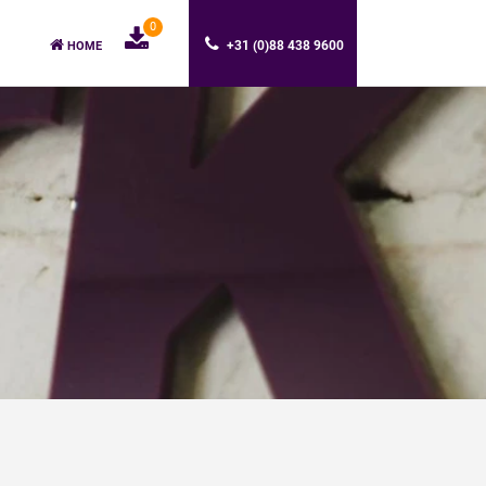
0
+31 (0)88 438 9600
HOME