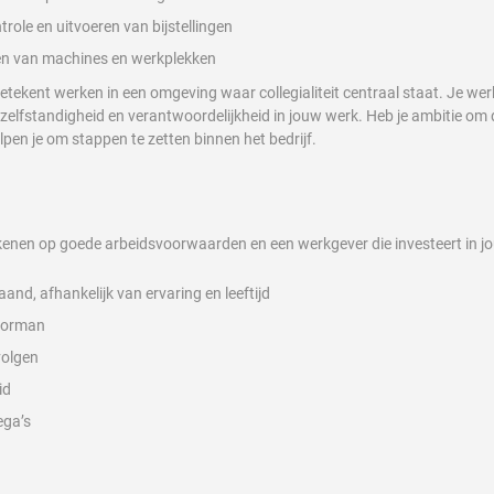
ole en uitvoeren van bijstellingen
n van machines en werkplekken
ekent werken in een omgeving waar collegialiteit centraal staat. Je werk
el zelfstandigheid en verantwoordelijkheid in jouw werk. Heb je ambitie om d
lpen je om stappen te zetten binnen het bedrijf.
kenen op goede arbeidsvoorwaarden en een werkgever die investeert in j
and, afhankelijk van ervaring en leeftijd
oorman
volgen
id
ega’s