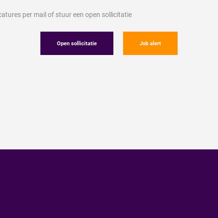
tures per mail of stuur een open sollicitatie
Open sollicitatie
Job alert