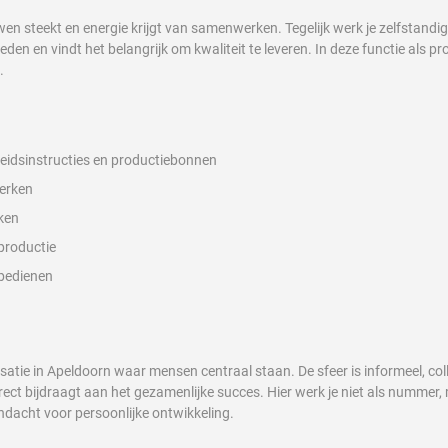
n steekt en energie krijgt van samenwerken. Tegelijk werk je zelfstandig 
n en vindt het belangrijk om kwaliteit te leveren. In deze functie als p
.
eidsinstructies en productiebonnen
werken
ken
 productie
 bedienen
tie in Apeldoorn waar mensen centraal staan. De sfeer is informeel, coll
rect bijdraagt aan het gezamenlijke succes. Hier werk je niet als nummer,
 aandacht voor persoonlijke ontwikkeling.