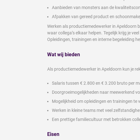
Aanbieden van monsters aan de kwaliteitscontr
Afpakken van gereed product en schoonmake
Werken als productiemedewerker in Apeldoorn bet
waar collega’s elkaar helpen. Tegelijk krijg je ve
Opleidingen, trainingen en interne begeleiding he
Wat wij bieden
Als productiemedewerker in Apeldoorn kun je re
Salaris tussen € 2.800 en € 3.200 bruto per ma
Doorgroeimogelijkheden naar meewerkend v
Mogelijkheid om opleidingen en trainingen te 
Werken in kleine teams met veel zelfstandighe
Een prettige familiecultuur met betrokken coll
Eisen