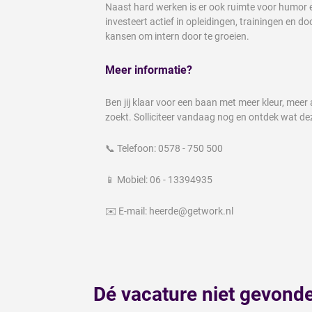
Naast hard werken is er ook ruimte voor humor e
investeert actief in opleidingen, trainingen en 
kansen om intern door te groeien.
Meer informatie?
Ben jij klaar voor een baan met meer kleur, meer
zoekt. Solliciteer vandaag nog en ontdek wat d
📞 Telefoon: 0578 - 750 500
📱 Mobiel: 06 - 13394935
✉️ E-mail: heerde@getwork.nl
Dé vacature niet gevond