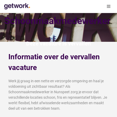
Schoonmaakmedewerker
Deze vacature is vervallen
Informatie over de vervallen
vacature
Werk jij graag in een nette en verzorgde omgeving en haal je
voldoening uit zichtbaar resultaat? Als
Schoonmaakmedewerker in Nunspeet zorg je ervoor dat
verschillende locaties schoon, fris en representatief blijven. Je
werkt flexibel, hebt afwisselende werkzaamheden en maakt
deel uit van een betrokken team.