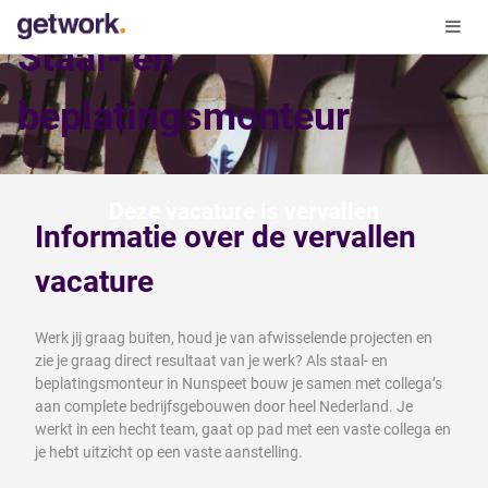
Staal- en
beplatingsmonteur
Deze vacature is vervallen
Informatie over de vervallen
vacature
Werk jij graag buiten, houd je van afwisselende projecten en
zie je graag direct resultaat van je werk? Als staal- en
beplatingsmonteur in Nunspeet bouw je samen met collega’s
aan complete bedrijfsgebouwen door heel Nederland. Je
werkt in een hecht team, gaat op pad met een vaste collega en
je hebt uitzicht op een vaste aanstelling.