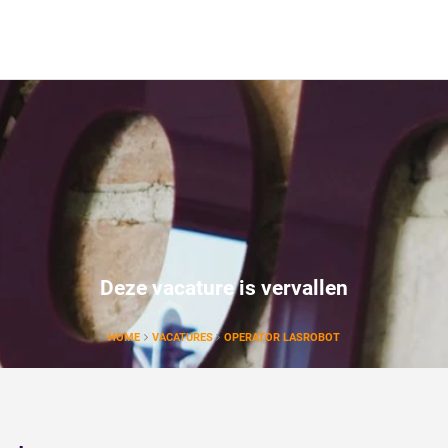
Deze vacature is vervallen
HOME
VACATURES
OPERATOR LASROBOT