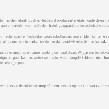
binnen de metaalindustrie. Het bedrijf produceert metalen onderdelen in g
d aan onderdelen voor rolstoelen, trainingsapparatuur en technische cons
n machinepark en technieken zoals robotlassen, lasersnijden, kanten en 
 ruimte om mee te denken en zich verder te ontwikkelen binnen het vak.
waar vakmanschap en samenwerking centraal staan. Wij zijn een betrokke
evers goed kennen, weten we precies wat belangrijk is binnen deze funct
e echt bij je past.
iteer direct via de sollicitatieknop of neem contact op met Get Work voor m