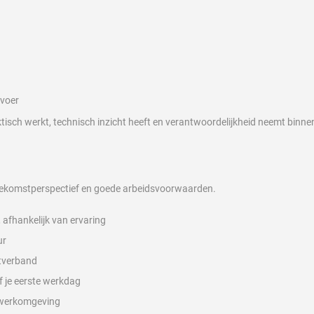
n
fvoer
ktisch werkt, technisch inzicht heeft en verantwoordelijkheid neemt binne
toekomstperspectief en goede arbeidsvoorwaarden.
 afhankelijk van ervaring
ur
stverband
 je eerste werkdag
 werkomgeving