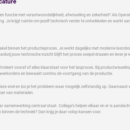
cature
een functie met verantwoordelijkheid, afwisseling en zekerheid? Als Ope
Je krijgt ruimte om jezelf technisch verder te ontwikkelen en werkt samen
chakel binnen het productieproces. Je werkt dagelijks met moderne lasrob
zij jouw technische inzicht blijft het proces soepel draaien en lever je 
troleert vooraf of alles klaarstaat voor het lasproces. Bij productwisseli
e werkorders en bewaakt continu de voortgang van de productie.
 deze snel en los je het probleem waar mogelijk zelfstandig op. Daarnaast
voer van materialen.
samenwerking centraal staat. Collega’s helpen elkaar en er is aandacht vo
n binnen de techniek? Dan krijg je daar volop kansen voor.