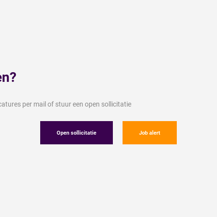
en?
tures per mail of stuur een open sollicitatie
Open sollicitatie
Job alert