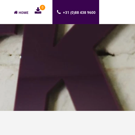
0
+31 (0)88 438 9600
HOME