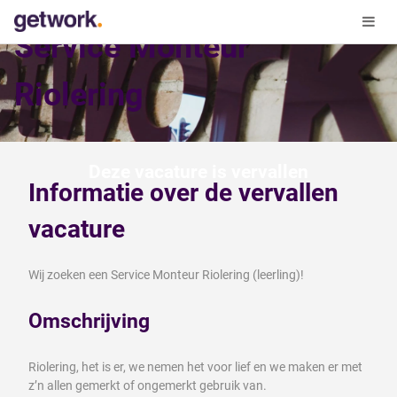
Service Monteur
Riolering
Deze vacature is vervallen
Informatie over de vervallen
vacature
Wij zoeken een Service Monteur Riolering (leerling)!
Omschrijving
Riolering, het is er, we nemen het voor lief en we maken er met
z’n allen gemerkt of ongemerkt gebruik van.