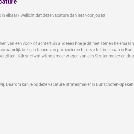
cature
 in elkaar? Wellicht dat deze vacature dan iets voor jou is!
j het zien van een voor- of achtertuin al ideeën hoe je dit met stenen helemaa
oornamelijk bezig in tuinen van particulieren bij deze fulltime baan in B
 wel zitten. Kijk snel wat wij nog meer vragen van een Stratenmaker en draag
ij. Daarom kan je bij deze vacature Stratenmaker in Bunschoten-Spaken