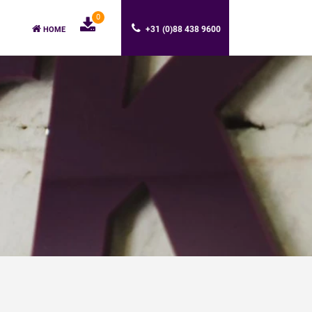
0
+31 (0)88 438 9600
HOME