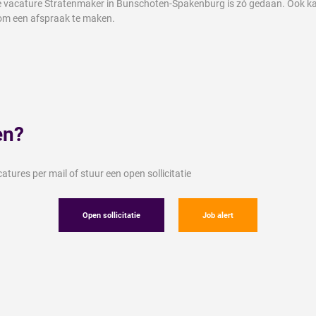
eze vacature Stratenmaker in Bunschoten-Spakenburg is zó gedaan. Ook ka
om een afspraak te maken.
en?
tures per mail of stuur een open sollicitatie
Open sollicitatie
Job alert