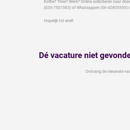
Koffie? Thee? Werk? Online solliciteren naar d
(035-7501583) of Whatsappen (06-42805555) 
Hopelijk tot snel!
Dé vacature niet gevond
Ontvang de nieuwste vaca