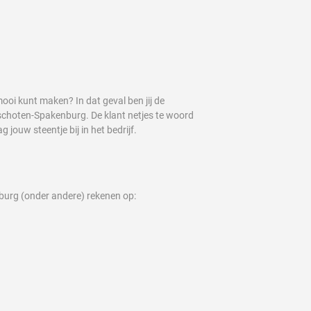
l mooi kunt maken? In dat geval ben jij de
unschoten-Spakenburg. De klant netjes te woord
 jouw steentje bij in het bedrijf.
burg (onder andere) rekenen op: