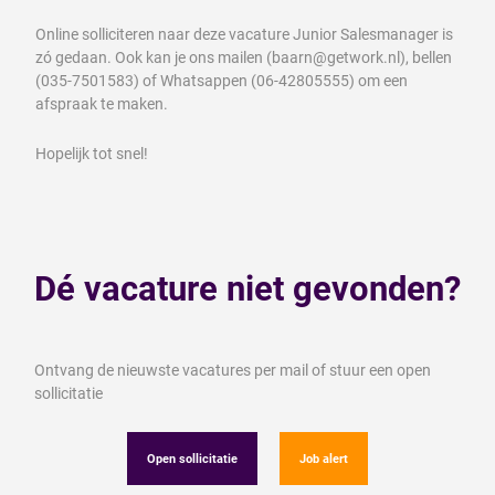
Online solliciteren naar deze vacature Junior Salesmanager is
zó gedaan. Ook kan je ons mailen (baarn@getwork.nl), bellen
(035-7501583) of Whatsappen (06-42805555) om een
afspraak te maken.
Hopelijk tot snel!
Dé vacature niet gevonden?
Ontvang de nieuwste vacatures per mail of stuur een open
sollicitatie
Open sollicitatie
Job alert