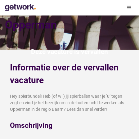
Opperman
Deze vacature is vervallen
Informatie over de vervallen
vacature
Hey spierbundel! Heb (of wil) jij spierballen waar je ‘u’ tegen
zegt en vind je het heerlijk om in de buitenlucht te werken als
Opperman in de regio Baarn? Lees dan snel verder!
Omschrijving