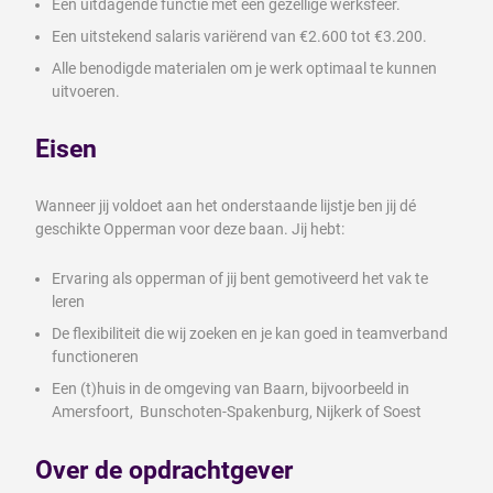
Een uitdagende functie met een gezellige werksfeer.
Een uitstekend salaris variërend van €2.600 tot €3.200.
Alle benodigde materialen om je werk optimaal te kunnen
uitvoeren.
Eisen
Wanneer jij voldoet aan het onderstaande lijstje ben jij dé
geschikte Opperman voor deze baan. Jij hebt:
Ervaring als opperman of jij bent gemotiveerd het vak te
leren
De flexibiliteit die wij zoeken en je kan goed in teamverband
functioneren
Een (t)huis in de omgeving van Baarn, bijvoorbeeld in
Amersfoort, Bunschoten-Spakenburg, Nijkerk of Soest
Over de opdrachtgever