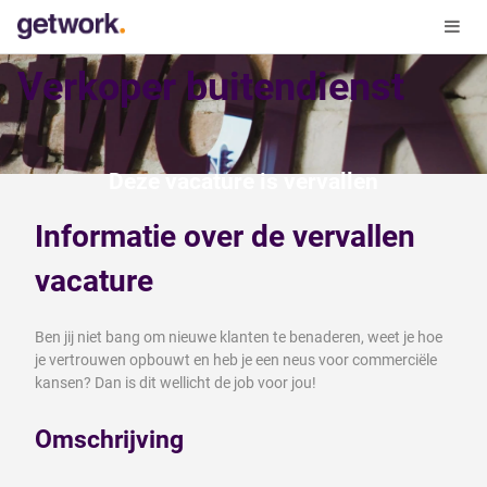
Verkoper buitendienst
Deze vacature is vervallen
Informatie over de vervallen
vacature
Ben jij niet bang om nieuwe klanten te benaderen, weet je hoe
je vertrouwen opbouwt en heb je een neus voor commerciële
kansen? Dan is dit wellicht de job voor jou!
Omschrijving