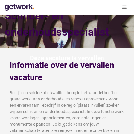
Schilder- en
onderhoudsspecialist
Deze vacature is vervallen
Informatie over de vervallen
vacature
Ben jij een schilder die kwaliteit hoog in het vaandel heeft en
graag werkt aan onderhouds- en renovatieprojecten? Voor
een ervaren familiebedrijf in de regio [plaats invullen] zoeken
wij een schilder- en onderhoudsspecialist. In deze functie werk
je aan woningen, appartementen, zorginstellingen en
monumentale panden. Je krijgt de kans om jouw
vakmanschap te laten zien én jezelf verder te ontwikkelen in